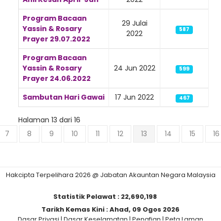
Program Bacaan
29 Julai
Yassin & Rosary
587
2022
Prayer 29.07.2022
Program Bacaan
Yassin & Rosary
24 Jun 2022
599
Prayer 24.06.2022
Sambutan Hari Gawai
17 Jun 2022
467
Halaman 13 dari 16
7
8
9
10
11
12
13
14
15
16
Hakcipta Terpelihara 2026 @ Jabatan Akauntan Negara Malaysia
Statistik Pelawat :
22,690,198
Tarikh Kemas Kini :
Ahad, 09 Ogos 2026
Dasar Privasi
|
Dasar Keselamatan
|
Penafian
|
Peta Laman