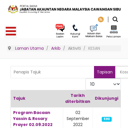
Laman Utama
Arkib
Aktiviti
KESAN
Penapis Tajuk
Tapisan
Kos
Paparkan
Tarikh
Tajuk
Dikunjungi
diterbitkan
Articles
Program Bacaan
02
Yassin & Rosary
September
590
Prayer 02.09.2022
2022