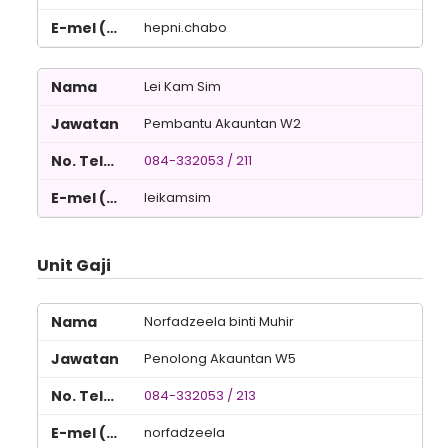
hepni.chabo
Lei Kam Sim
Pembantu Akauntan W2
084-332053 / 211
leikamsim
Unit Gaji
Norfadzeela binti Muhir
Penolong Akauntan W5
084-332053 / 213
norfadzeela