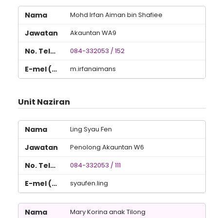
Mohd Irfan Aiman bin Shafiee
Akauntan WA9
084-332053 / 152
m.irfanaimans
Unit Naziran
Ling Syau Fen
Penolong Akauntan W6
084-332053 / 111
syaufen.ling
Mary Korina anak Tilong