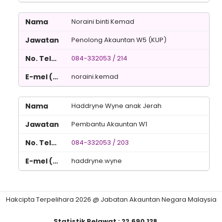
Noraini binti Kemad
Penolong Akauntan W5 (KUP)
084-332053 / 214
noraini.kemad
Haddryne Wyne anak Jerah
Pembantu Akauntan W1
084-332053 / 203
haddryne.wyne
Hakcipta Terpelihara 2026 @ Jabatan Akauntan Negara Malaysia
Statistik Pelawat :
22,690,128